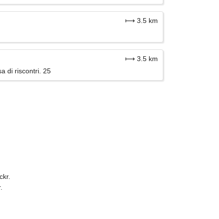
⟼ 3.5 km
⟼ 3.5 km
a di riscontri. 25
ckr.
.