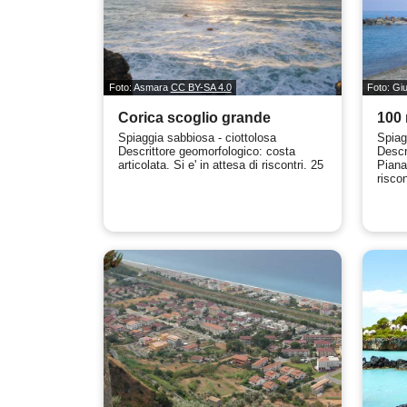
Foto: Asmara
CC BY-SA 4.0
Foto: G
Corica scoglio grande
100 
Spiaggia sabbiosa - ciottolosa
Spiag
Descrittore geomorfologico: costa
Descr
articolata. Si e' in attesa di riscontri. 25
Piana 
riscon