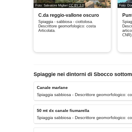
Foto: Salvatore Migliari
CC BY 3.0
Foto: D
C.da reggio-vallone oscuro
Punt
Spiaggia - sabbiosa - ciottolosa.
Spiag
Descrittore geomorfologico: costa
Descr
Articolata.
artico
CNR). 
Spiaggie nei dintorni di Sbocco sottom
Canale marlane
Spiaggia sabbiosa - Descrittore geomorfologico: costa
50 mt dx canale fiumarella
Spiaggia sabbiosa - Descrittore geomorfologico: cost