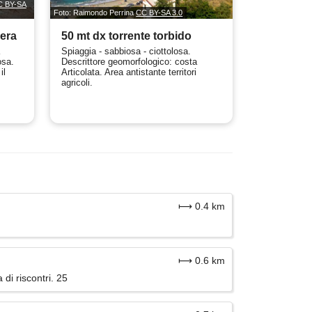
C BY-SA
Foto: Raimondo Perrina
CC BY-SA 3.0
era
50 mt dx torrente torbido
a
Spiaggia - sabbiosa - ciottolosa.
osa.
Descrittore geomorfologico: costa
il
Articolata. Area antistante territori
agricoli.
⟼ 0.4 km
⟼ 0.6 km
di riscontri. 25