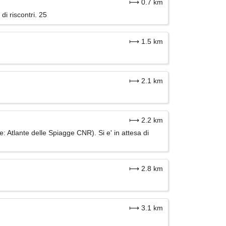
⟼ 0.7 km
di riscontri. 25
⟼ 1.5 km
⟼ 2.1 km
⟼ 2.2 km
e: Atlante delle Spiagge CNR). Si e' in attesa di
⟼ 2.8 km
⟼ 3.1 km