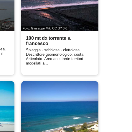
Foto: Giuseppe Milo
CC BY 3.0
100 mt dx torrente s.
francesco
a
osa.
Spiaggia - sabbiosa - ciottolosa.
il
Descrittore geomorfologico: costa
Articolata. Area antistante territori
modellati a...