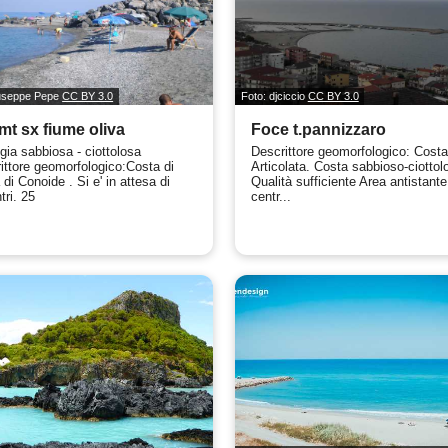
iuseppe Pepe
CC BY 3.0
Foto: djciccio
CC BY 3.0
mt sx fiume oliva
Foce t.pannizzaro
gia sabbiosa - ciottolosa
Descrittore geomorfologico: Cost
ittore geomorfologico:Costa di
Articolata. Costa sabbioso-ciottol
di Conoide . Si e' in attesa di
Qualità sufficiente Area antistante 
tri. 25
centr...