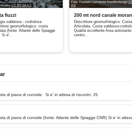
Foto: Formaro Leonardo fmediendesign
C
onGatley
CC BY-SA 4.0
4.0
a fiuzzi
200 mt nord canale moran
gia sabbiosa - ciottolosa
Descrittore geomorfologico: Cost
ittore geomorfologico: costa
Articolata. Costa sabbioso-ciottol
lata (fonte: Atlante delle Spiagge
Qualità eccellente Area antistante 
Si e'...
centro...
ar
 di piana di conoide . Si e' in attesa di riscontri. 25
a di piana di conoide (fonte: Atlante delle Spiagge CNR) Si e' in attesa 