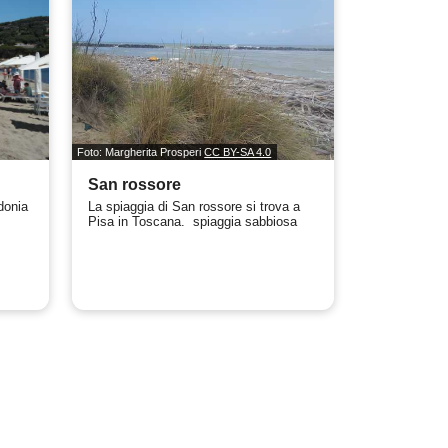
Foto: Margherita Prosperi
CC BY-SA 4.0
San rossore
donia
La spiaggia di San rossore si trova a
Pisa in Toscana. spiaggia sabbiosa