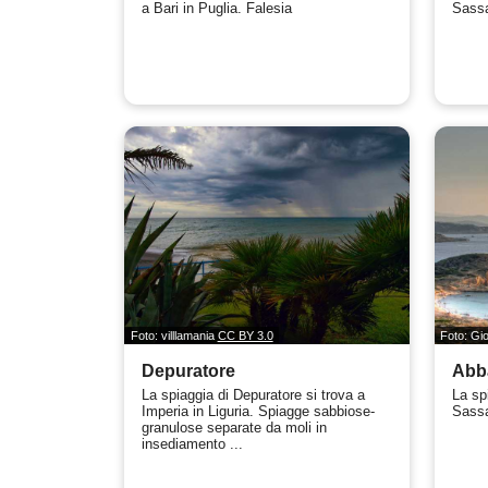
a Bari in Puglia. Falesia
Sassa
Foto: villlamania
CC BY 3.0
Foto: Gio
Depuratore
Abb
La spiaggia di Depuratore si trova a
La sp
Imperia in Liguria. Spiagge sabbiose-
Sassa
granulose separate da moli in
insediamento ...