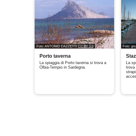
Foto: ANTONIO DAZZETTI
CC BY 3.0
Foto: g
Porto taverna
Staz
La spiaggia di Porto taverna si trova a
La sp
Olbia-Tempio in Sardegna.
trova 
strap
acces