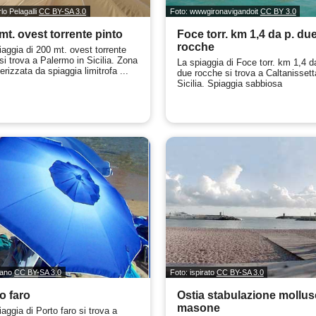
lo Pelagalli
CC BY-SA 3.0
Foto: wwwgironavigandoit
CC BY 3.0
mt. ovest torrente pinto
Foce torr. km 1,4 da p. du
rocche
iaggia di 200 mt. ovest torrente
si trova a Palermo in Sicilia. Zona
La spiaggia di Foce torr. km 1,4 d
erizzata da spiaggia limitrofa ...
due rocche si trova a Caltanissett
Sicilia. Spiaggia sabbiosa
tano
CC BY-SA 3.0
Foto: ispirato
CC BY-SA 3.0
o faro
Ostia stabulazione mollus
masone
aggia di Porto faro si trova a