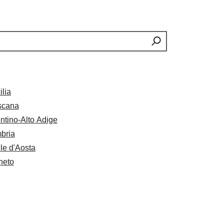
ilia
scana
ntino-Alto Adige
bria
le d'Aosta
neto