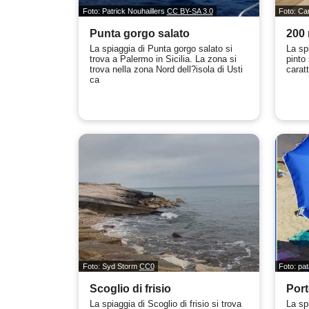
Foto: Patrick Nouhaillers
CC BY-SA 3.0
Foto: Car
Punta gorgo salato
200 
La spiaggia di Punta gorgo salato si
La sp
trova a Palermo in Sicilia. La zona si
pinto 
trova nella zona Nord dell?isola di Usti
caratt
ca
Foto: Syd Storm
CC0
Foto: pa
Scoglio di frisio
Port
La spiaggia di Scoglio di frisio si trova
La spi