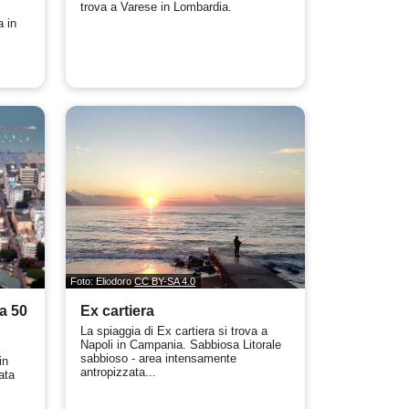
trova a Varese in Lombardia.
 in
Foto: Eliodoro
CC BY-SA 4.0
na 50
Ex cartiera
La spiaggia di Ex cartiera si trova a
Napoli in Campania. Sabbiosa Litorale
sabbioso - area intensamente
in
antropizzata...
ata