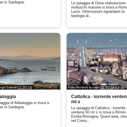
ri in Sardegna.
La spiaggia di Ostia stabulazione
molluschi masone si trova a Roma
Lazio. Informazioni riguardanti la
tipologia di...
rgio Galeotti
CC BY 3.0
Foto: Renardo la vulpo
CC BY-SA 4.0
atoggia
Cattolica - torrente vente
mt s
iaggia di Abbatoggia si trova a
ri in Sardegna.
La spiaggia di Cattolica - torrente
ventena 50 mt s si trova a Rimini 
Emilia-Romagna. Quest’area, situ
nel Comu...