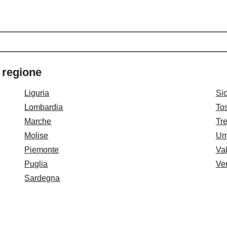
 regione
Liguria
Sic
Lombardia
To
Marche
Tre
Molise
Um
Piemonte
Val
Puglia
Ve
Sardegna