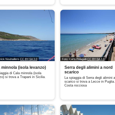
trick Nouhaillers
CC BY-SA 3.0
Foto: Carlo Pelagalli
CC BY-SA 3.0
 minnola (isola levanzo)
Serra degli alimini a nord
scarico
iaggia di Cala minnola (isola
o) si trova a Trapani in Sicilia.
La spiaggia di Serra degli alimini 
scarico si trova a Lecce in Puglia
Costa rocciosa