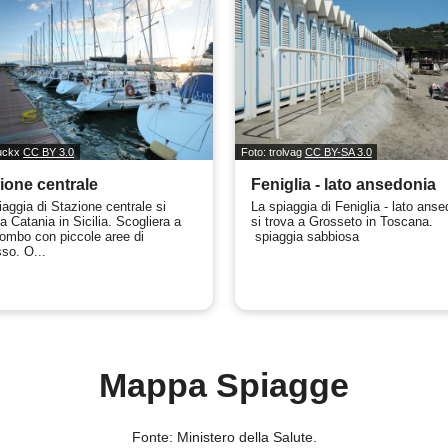
nuckx
CC BY 3.0
Foto: trolvag
CC BY-SA 3.0
ione centrale
Feniglia - lato ansedonia
iaggia di Stazione centrale si
La spiaggia di Feniglia - lato anse
a Catania in Sicilia. Scogliera a
si trova a Grosseto in Toscana.
iombo con piccole aree di
spiaggia sabbiosa
so. O...
Mappa Spiagge
Fonte: Ministero della Salute.