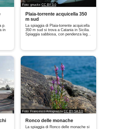
Foto: gnuckx
CC BY 3.0
e
Plaia-torrente acquicella 350
m sud
a p.
La spiaggia di Plaia-torrente acquicella
a in
350 m sud si trova a Catania in Sicilia.
Spiaggia sabbiosa, con pendenza leg...
Foto: Francesco Antognazza
CC BY-SA 3.0
chi
Ronco delle monache
La spiaggia di Ronco delle monache si