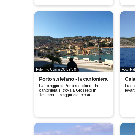
Foto: Itto Ogami
CC BY 3.0
Foto: Pa
Porto s.stefano - la cantoniera
Cala
La spiaggia di Porto s.stefano - la
La sp
cantoniera si trova a Grosseto in
levanz
Toscana. spiaggia ciottolosa