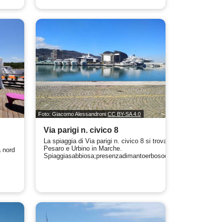
Foto: Giacomo Alessandroni
CC BY-SA 4.0
Via parigi n. civico 8
La spiaggia di Via parigi n. civico 8 si trova a
Pesaro e Urbino in Marche.
a nord
Spiaggiasabbiosa;presenzadimantoerbosodas...
.