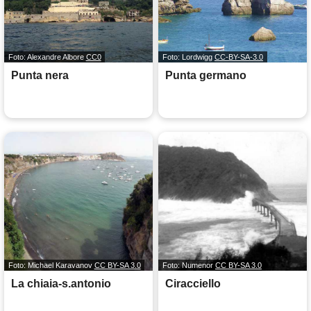
Foto: Alexandre Albore
CC0
Foto: Lordwigg
CC-BY-SA-3.0
Punta nera
Punta germano
Foto: Michael Karavanov
CC BY-SA 3.0
Foto: Numenor
CC BY-SA 3.0
La chiaia-s.antonio
Ciracciello