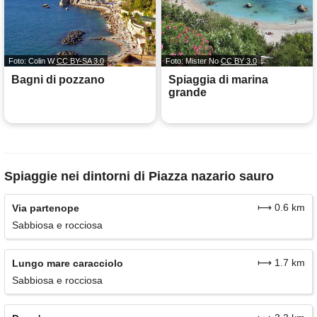
Foto: Colin W
CC BY-SA 3.0
Foto: Mister No
CC BY 3.0
Bagni di pozzano
Spiaggia di marina
grande
Spiaggie nei dintorni di Piazza nazario sauro
⟼ 0.6 km
Via partenope
Sabbiosa e rocciosa
⟼ 1.7 km
Lungo mare caracciolo
Sabbiosa e rocciosa