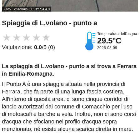
Foto: Smillallims
CC BY-SA 4.0
Spiaggia di L.volano - punto a
Temperatura dell'acqua:
★
★
★
★
★
29.5°C
Valutazione:
0.0
/5 (0)
2026-08-09
La spiaggia di L.volano - punto a
si trova a Ferrara
in Emilia-Romagna.
Il Punto A è una spiaggia situata nella provincia di
Ferrara, che fa parte di una lunga fascia costiera.
All'interno di questa area, ci sono cinque corridoi di
lancio autorizzati dal comune di Comacchio per l'uso
di motoscafi e barche a vela. Inoltre, non ci sono corsi
d'acqua che sfociano nel profilo d'acqua sopra
menzionato, né esiste alcuna scarica diretta in mare.