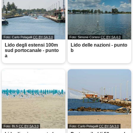
Foto: Carlo Pelagalli
CC BY-SA 3.0
Foto: Simone Cortesi
CC BY-SA 4.0
Lido degli estensi 100m
Lido delle nazioni - punto
sud portocanale - punto
b
a
Foto: BLS
CC BY-SA 3.0
Foto: Carlo Pelagalli
CC BY-SA 3.0