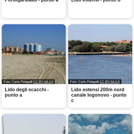
Foto: Carlo Pelagalli
CC BY-SA 3.0
Foto: Carlo Pelagalli
CC BY-SA 3.0
Lido degli scacchi -
Lido estensi 200m nord
punto a
canale logonovo - punto
c