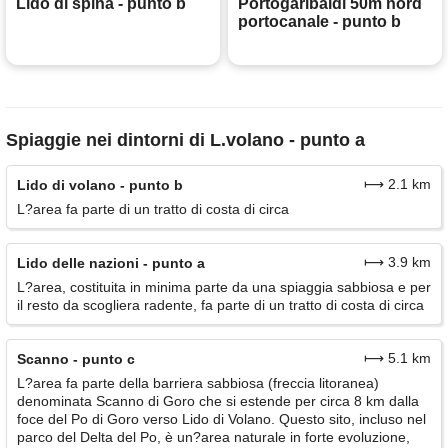
Lido di spina - punto b
Portogaribaldi 50m nord
portocanale - punto b
Spiaggie nei dintorni di L.volano - punto a
⟼ 2.1 km
Lido di volano - punto b
L?area fa parte di un tratto di costa di circa
⟼ 3.9 km
Lido delle nazioni - punto a
L?area, costituita in minima parte da una spiaggia sabbiosa e per
il resto da scogliera radente, fa parte di un tratto di costa di circa
⟼ 5.1 km
Scanno - punto c
L?area fa parte della barriera sabbiosa (freccia litoranea)
denominata Scanno di Goro che si estende per circa 8 km dalla
foce del Po di Goro verso Lido di Volano. Questo sito, incluso nel
parco del Delta del Po, è un?area naturale in forte evoluzione,