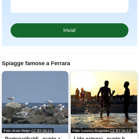
Spiagge famose a Ferrara
Foto: Arwin Meijer
CC BY-SA 3.0
Foto: Lorenzo Braghetto
CC BY-SA 3.0
Portogaribaldi - punto a
Lido estensi - punto b