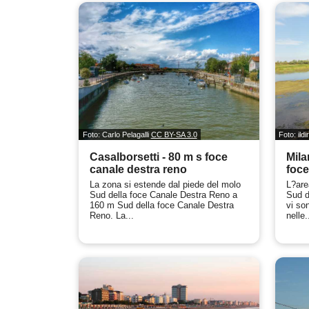
Foto: Carlo Pelagalli
CC BY-SA 3.0
Foto: ild
Casalborsetti - 80 m s foce
Mila
canale destra reno
foce
La zona si estende dal piede del molo
L?are
Sud della foce Canale Destra Reno a
Sud d
160 m Sud della foce Canale Destra
vi so
Reno. La...
nelle.