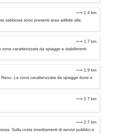
⟼ 1.4 km
ta sabbiosa sono presenti aree adibite alla
⟼ 1.7 km
zona caratterizzata da spiagge e stabilimenti
⟼ 1.9 km
a Reno. La zona caratterizzata da spiagge dune e
⟼ 2.7 km
⟼ 2.7 km
sa. Sulla costa insediamenti di servizi pubblici e