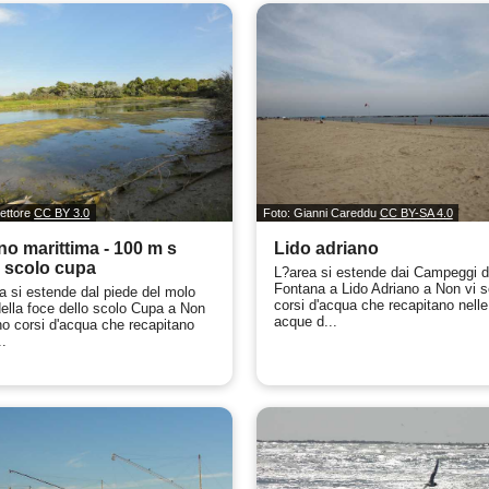
irettore
CC BY 3.0
Foto: Gianni Careddu
CC BY-SA 4.0
no marittima - 100 m s
Lido adriano
 scolo cupa
L?area si estende dai Campeggi d
Fontana a Lido Adriano a Non vi 
a si estende dal piede del molo
corsi d'acqua che recapitano nelle
ella foce dello scolo Cupa a Non
acque d...
no corsi d'acqua che recapitano
..