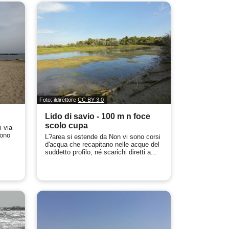
Foto: ildirettore
CC BY 3.0
Lido di savio - 100 m n foce
scolo cupa
i via
sono
L?area si estende da Non vi sono corsi
d'acqua che recapitano nelle acque del
suddetto profilo, né scarichi diretti a...