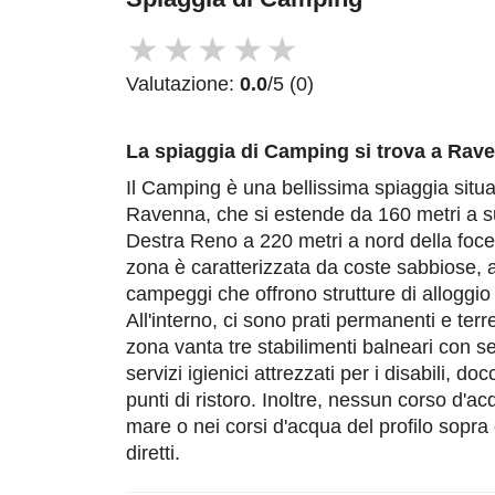
★
★
★
★
★
Valutazione:
0.0
/5 (0)
La spiaggia di Camping
si trova a Rav
Il Camping è una bellissima spiaggia situat
Ravenna, che si estende da 160 metri a su
Destra Reno a 220 metri a nord della foc
zona è caratterizzata da coste sabbiose, a
campeggi che offrono strutture di alloggi
All'interno, ci sono prati permanenti e terre
zona vanta tre stabilimenti balneari con se
servizi igienici attrezzati per i disabili, do
punti di ristoro. Inoltre, nessun corso d'a
mare o nei corsi d'acqua del profilo sopra 
diretti.