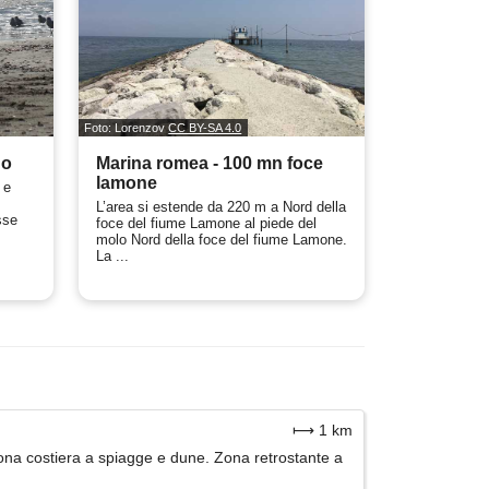
Foto: Lorenzov
CC BY-SA 4.0
no
Marina romea - 100 mn foce
lamone
 e
L’area si estende da 220 m a Nord della
sse
foce del fiume Lamone al piede del
molo Nord della foce del fiume Lamone.
La ...
⟼ 1 km
ona costiera a spiagge e dune. Zona retrostante a