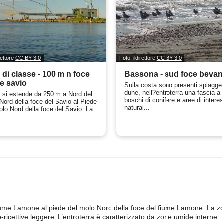
irettore
CC BY 3.0
Foto: ildirettore
CC BY 3.0
 di classe - 100 m n foce
Bassona - sud foce beva
e savio
Sulla costa sono presenti spiagge
dune, nell?entroterra una fascia a
a si estende da 250 m a Nord del
boschi di conifere e aree di intere
Nord della foce del Savio al Piede
natural...
olo Nord della foce del Savio. La
fiume Lamone al piede del molo Nord della foce del fiume Lamone. La z
o-ricettive leggere. L’entroterra è caratterizzato da zone umide interne.