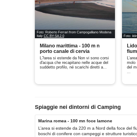
Foto: Roberto Ferrari from Campogalliano Modena
Italy
CC BY-SA 2.0
Foto: ild
Milano marittima - 100 m n
Lido
porto canale di cervia
fium
L?area si estende da Non vi sono corsi
L’are
d'acqua che recapitano nelle acque del
molo 
suddetto profilo, né scarichi diretti a...
del m
...
Spiaggie nei dintorni di Camping
Marina romea - 100 mn foce lamone
L’area si estende da 220 m a Nord della foce del 
boschi di conifere con campeggi e strutture turistic