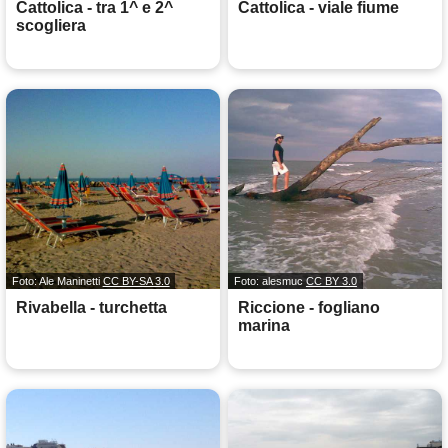
Cattolica - tra 1^ e 2^
Cattolica - viale fiume
scogliera
Foto: Ale Maninetti
CC BY-SA 3.0
Foto: alesmuc
CC BY 3.0
Rivabella - turchetta
Riccione - fogliano
marina