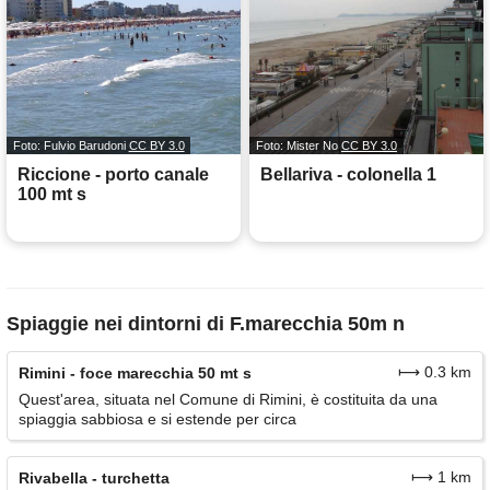
Foto: Fulvio Barudoni
CC BY 3.0
Foto: Mister No
CC BY 3.0
Riccione - porto canale
Bellariva - colonella 1
100 mt s
Spiaggie nei dintorni di F.marecchia 50m n
⟼ 0.3 km
Rimini - foce marecchia 50 mt s
Quest'area, situata nel Comune di Rimini, è costituita da una
spiaggia sabbiosa e si estende per circa
⟼ 1 km
Rivabella - turchetta