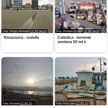
Foto: Sergey Ashmarin
CC BY-SA 3.0
Foto: Renardo la vulpo
CC BY-SA 4.0
Rivazzurra - rodella
Cattolica - torrente
ventena 50 mt n
Foto: koconini
CC BY 3.0
Foto: Paul Lakin
CC BY 3.0