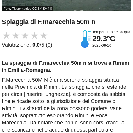
Foto: Flautomagico
CC BY-SA 4.0
Spiaggia di F.marecchia 50m n
Temperatura dell'acqua:
★
★
★
★
★
29.3°C
Valutazione:
0.0
/5 (0)
2026-08-10
La spiaggia di F.marecchia 50m n
si trova a Rimini
in Emilia-Romagna.
F.Marecchia 50M N è una serena spiaggia situata
nella Provincia di Rimini. La spiaggia, che si estende
per circa [inserire lunghezza], è composta da sabbia
fine e ricade sotto la giurisdizione del Comune di
Rimini. I visitatori della zona possono godersi varie
attività, soprattutto esplorando Rimini e Foce
Marecchia. Da notare che non ci sono corsi d'acqua
che scaricano nelle acque di questa particolare