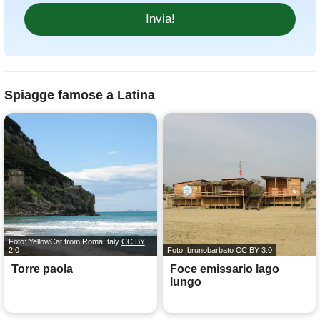
Spiagge famose a Latina
Foto: YellowCat from Roma Italy
CC BY
2.0
Foto: brunobarbato
CC BY 3.0
Torre paola
Foce emissario lago
lungo