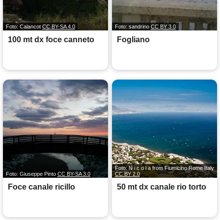
Foto: Calancot
CC BY-SA 4.0
Foto: sandrino
CC BY 3.0
100 mt dx foce canneto
Fogliano
Foto: N i c o l a from Fiumicino Rome Italy
Foto: Giuseppe Pinto
CC BY-SA 3.0
CC BY 2.0
Foce canale ricillo
50 mt dx canale rio torto