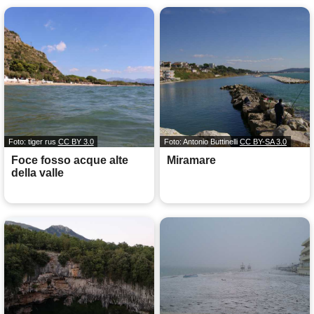
Foto: tiger rus
CC BY 3.0
Foto: Antonio Buttinelli
CC BY-SA 3.0
Foce fosso acque alte
Miramare
della valle