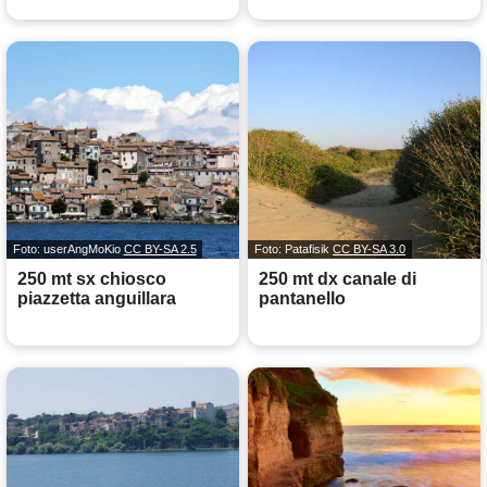
Foto: userAngMoKio
CC BY-SA 2.5
Foto: Patafisik
CC BY-SA 3.0
250 mt sx chiosco
250 mt dx canale di
piazzetta anguillara
pantanello