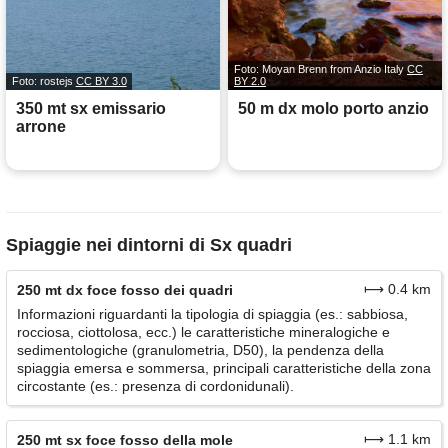
Foto: Moyan Brenn from Anzio Italy
CC
Foto: rostejs
CC BY 3.0
BY 2.0
350 mt sx emissario
50 m dx molo porto anzio
arrone
Spiaggie nei dintorni di Sx quadri
⟼ 0.4 km
250 mt dx foce fosso dei quadri
Informazioni riguardanti la tipologia di spiaggia (es.: sabbiosa,
rocciosa, ciottolosa, ecc.) le caratteristiche mineralogiche e
sedimentologiche (granulometria, D50), la pendenza della
spiaggia emersa e sommersa, principali caratteristiche della zona
circostante (es.: presenza di cordonidunali).
⟼ 1.1 km
250 mt sx foce fosso della mole