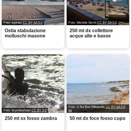
Foto: ispirato
CC BY-SA 3.0
Foto: Michele Sirchi
CC BY-SA 3.0
Ostia stabulazione
250 mt dx collettore
molluschi masone
acque alte e basse
Foto: © Ra Boe Wikipedia
CC BY-SA 3.0
Foto: brunobarbato
CC BY 3.0
de
250 mt sx fosso zambra
50 mt dx foce fosso cupo