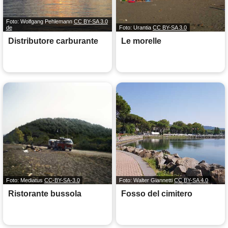
Foto: Wolfgang Pehlemann
CC BY-SA 3.0
de
Foto: Urantia
CC BY-SA 3.0
Distributore carburante
Le morelle
Foto: Mediatus
CC-BY-SA-3.0
Foto: Walter Giannetti
CC BY-SA 4.0
Ristorante bussola
Fosso del cimitero