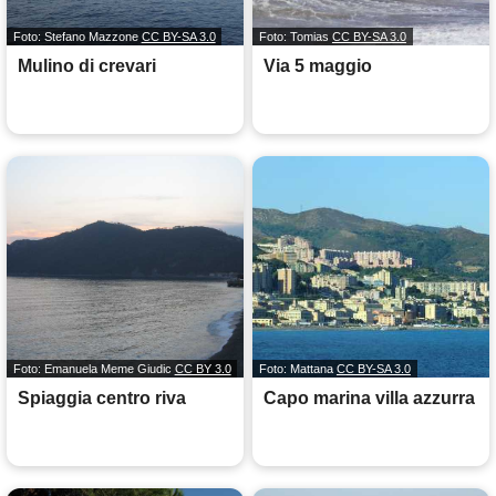
Foto: Stefano Mazzone
CC BY-SA 3.0
Foto: Tomias
CC BY-SA 3.0
Mulino di crevari
Via 5 maggio
Foto: Emanuela Meme Giudic
CC BY 3.0
Foto: Mattana
CC BY-SA 3.0
Spiaggia centro riva
Capo marina villa azzurra