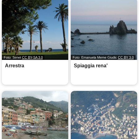
Foto: Senet
CC BY-SA 3.0
Foto: Emanuela Meme Giudic
CC BY 3.0
Arrestra
Spiaggia rena'