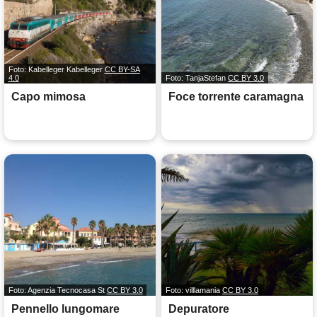
Foto: Kabelleger Kabelleger
CC BY-SA
4.0
Foto: TanjaStefan
CC BY 3.0
Capo mimosa
Foce torrente caramagna
Foto: Agenzia Tecnocasa St
CC BY 3.0
Foto: villlamania
CC BY 3.0
Pennello lungomare
Depuratore