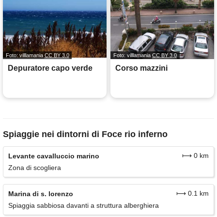
Foto: villlamania
CC BY 3.0
Foto: villlamania
CC BY 3.0
Depuratore capo verde
Corso mazzini
Spiaggie nei dintorni di Foce rio inferno
⟼ 0 km
Levante cavalluccio marino
Zona di scogliera
⟼ 0.1 km
Marina di s. lorenzo
Spiaggia sabbiosa davanti a struttura alberghiera