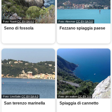
Foto: Naioli
CC BY-SA 4.0
Foto: Alexmar
CC BY-SA 3.0
Seno di fossola
Fezzano spiaggia paese
Foto: LinoSalis
CC BY-SA 4.0
Foto: jim walton
CC BY 3.0
San terenzo marinella
Spiaggia di cannetto