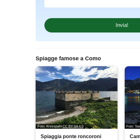
Spiagge famose a Como
Foto: Kresspahl
CC BY-SA 4.0
Foto: S
Spiaggia ponte roncoroni
Cam