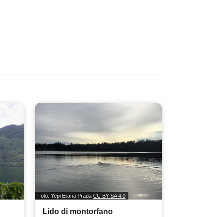
Foto: Yepi Eliana Prada
CC BY-SA 4.0
Lido di montorfano