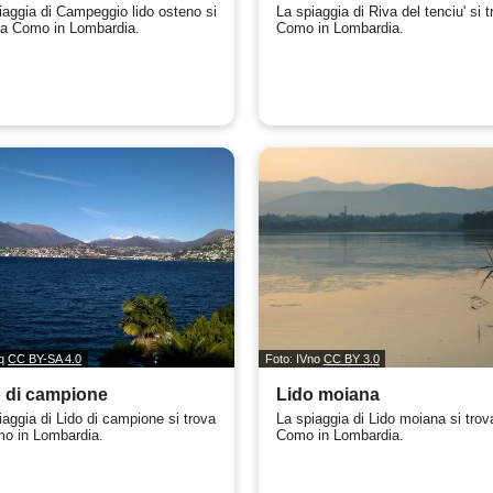
iaggia di Campeggio lido osteno si
La spiaggia di Riva del tenciu' si 
 a Como in Lombardia.
Como in Lombardia.
eq
CC BY-SA 4.0
Foto: IVno
CC BY 3.0
 di campione
Lido moiana
iaggia di Lido di campione si trova
La spiaggia di Lido moiana si trov
o in Lombardia.
Como in Lombardia.