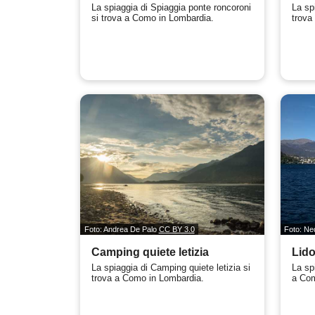
La spiaggia di Spiaggia ponte roncoroni
La sp
si trova a Como in Lombardia.
trova
Foto: Andrea De Palo
CC BY 3.0
Foto: N
Camping quiete letizia
Lido
La spiaggia di Camping quiete letizia si
La sp
trova a Como in Lombardia.
a Com