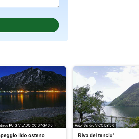
antiago PUIG VILADO
CC BY-SA 3.0
Foto: Sandro V
CC BY 3.0
peggio lido osteno
Riva del tenciu'