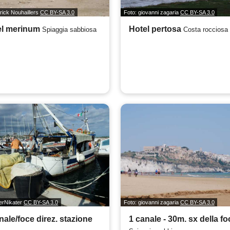
trick Nouhaillers
CC BY-SA 3.0
Foto: giovanni zagaria
CC BY-SA 3.0
el merinum
Hotel pertosa
Spiaggia sabbiosa
Costa rocciosa
erNikater
CC BY-SA 3.0
Foto: giovanni zagaria
CC BY-SA 3.0
nale/foce direz. stazione
1 canale - 30m. sx della fo