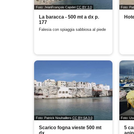
Foto: JeanFrançois Capdet
CC BY 3.0
Foto: Pa
La baracca - 500 mt a dx p.
Hot
177
Falesia con spiaggia sabbiosa al piede
Foto: Patrick Nouhaillers
CC BY-SA 3.0
Foto: Us
Scarico fogna vieste 500 mt
5 ca
dx
agip