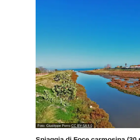
Foto: Giuseppe Porro
CC BY-SA 4.0
Spiaggia di Foce carmosina (30 