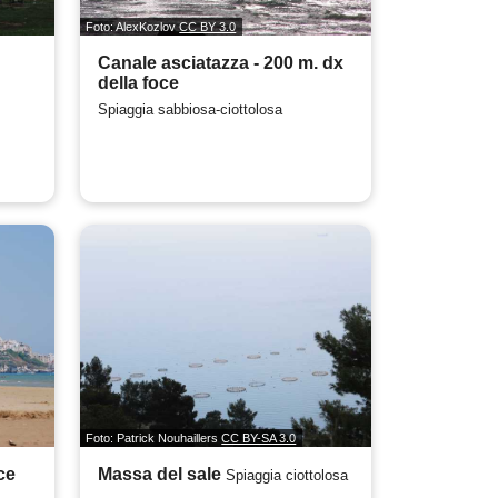
Foto: AlexKozlov
CC BY 3.0
Canale asciatazza - 200 m. dx
della foce
Spiaggia sabbiosa-ciottolosa
Foto: Patrick Nouhaillers
CC BY-SA 3.0
ce
Massa del sale
Spiaggia ciottolosa