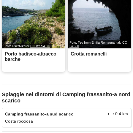
Foto: Teo from Emilia Romagna Italy
CC
Foto: UserNikater
CC BY-SA 3.0
BY 2.0
Porto badisco-attracco
Grotta romanelli
barche
Spiaggie nei dintorni di Camping frassanito-a nord
scarico
⟼ 0.4 km
Camping frassanito-a sud scarico
Costa rocciosa