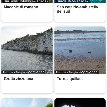
Foto: Patrick Nouhaillers
CC BY-SA 3.0
Foto: AleFara
CC BY-SA 4.0
Macchie di romano
San cataldo-stab.stella
del sud
Foto: Luca Margheriti
CC BY-SA 3.0
Foto: Luca Margheriti
CC BY-SA 3.0
Grotta zinzulusa
Torre squillace