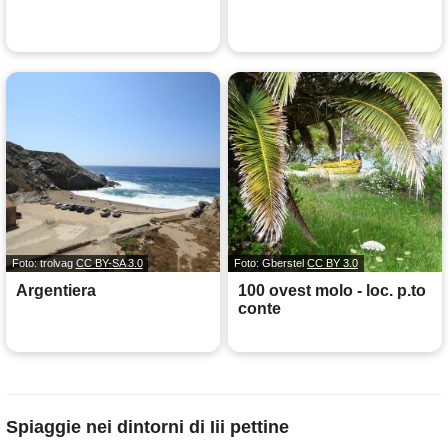
Foto: trolvag
CC BY-SA 3.0
Foto: Gberstel
CC BY 3.0
Argentiera
100 ovest molo - loc. p.to
conte
Spiaggie nei dintorni di Iii pettine