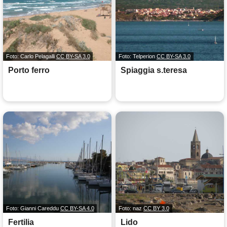
Foto: Carlo Pelagalli
CC BY-SA 3.0
Foto: Telperion
CC BY-SA 3.0
Porto ferro
Spiaggia s.teresa
Foto: Gianni Careddu
CC BY-SA 4.0
Foto: naz
CC BY 3.0
Fertilia
Lido