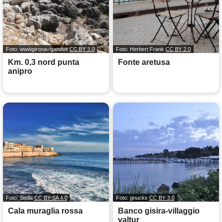
Foto: wwwgironavigandoit
CC BY 3.0
Foto: Herbert Frank
CC BY 2.0
Km. 0,3 nord punta
Fonte aretusa
anipro
Foto: Stella
CC BY-SA 4.0
Foto: gnuckx
CC BY 3.0
Cala muraglia rossa
Banco gisira-villaggio
valtur