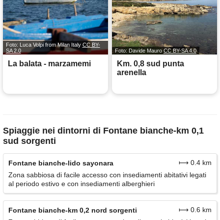
Foto: Luca Volpi from Milan Italy
CC BY-
SA 2.0
Foto: Davide Mauro
CC BY-SA 4.0
La balata - marzamemi
Km. 0,8 sud punta
arenella
Spiaggie nei dintorni di Fontane bianche-km 0,1
sud sorgenti
⟼ 0.4 km
Fontane bianche-lido sayonara
Zona sabbiosa di facile accesso con insediamenti abitativi legati
al periodo estivo e con insediamenti alberghieri
⟼ 0.6 km
Fontane bianche-km 0,2 nord sorgenti