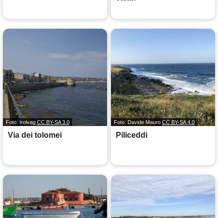
Foto: trolvag
CC BY-SA 3.0
Foto: Davide Mauro
CC BY-SA 4.0
Via dei tolomei
Piliceddi