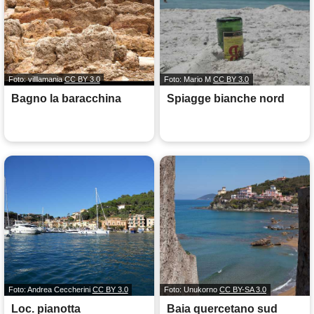
Foto: villlamania
CC BY 3.0
Foto: Mario M
CC BY 3.0
Bagno la baracchina
Spiagge bianche nord
Foto: Andrea Ceccherini
CC BY 3.0
Foto: Unukorno
CC BY-SA 3.0
Loc. pianotta
Baia quercetano sud