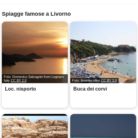
Spiagge famose a Livorno
Foto: Domenico Salvagnin from Legnaro
Italy
CC BY 2.0
Foto: finninterstilno
CC BY 3.0
Loc. nisporto
Buca dei corvi