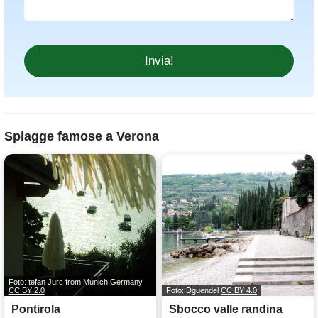
Spiagge famose a Verona
Foto: tefan Jurc from Munich Germany
CC BY 2.0
Foto: Dguendel
CC BY 4.0
Pontirola
Sbocco valle randina