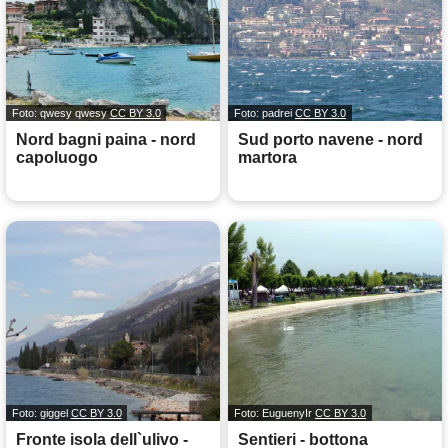
Foto: qwesy qwesy
CC BY 3.0
Foto: padrei
CC BY 3.0
Nord bagni paina - nord
Sud porto navene - nord
capoluogo
martora
Foto: giggel
CC BY 3.0
Foto: EuguenyIr
CC BY 3.0
Fronte isola dell`ulivo -
Sentieri - bottona