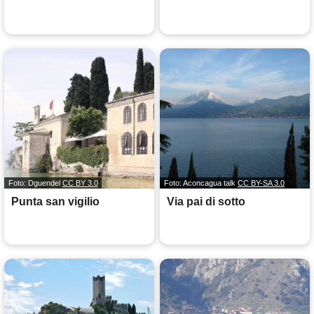
Foto: Dguendel
CC BY 3.0
Foto: Aconcagua talk
CC BY-SA 3.0
Punta san vigilio
Via pai di sotto