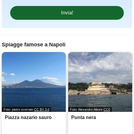
Spiagge famose a Napoli
Foto: pietro scerrato
CC BY 3.0
Foto: Alexandre Albore
CC0
Piazza nazario sauro
Punta nera