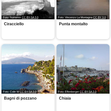
Foto: Numenor
CC BY-SA 3.0
Foto: Vincenzo La Montagna
CC BY 3.0
Ciracciello
Punta montalto
Foto: Colin W
CC BY-SA 3.0
Foto: Effenberger
CC BY-SA 3.0
Bagni di pozzano
Chiaia