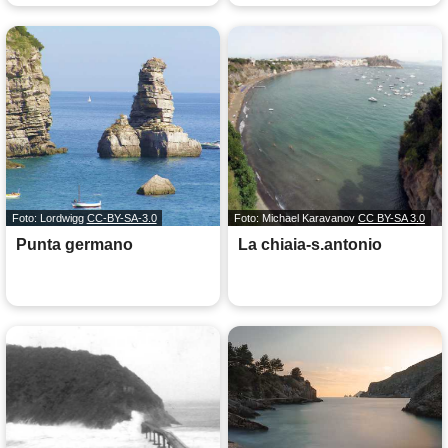
Foto: Lordwigg
CC-BY-SA-3.0
Foto: Michael Karavanov
CC BY-SA 3.0
Punta germano
La chiaia-s.antonio