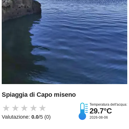
Spiaggia di Capo miseno
Temperatura dell'acqua:
★
★
★
★
★
29.7°C
Valutazione:
0.0
/5 (0)
2026-08-06