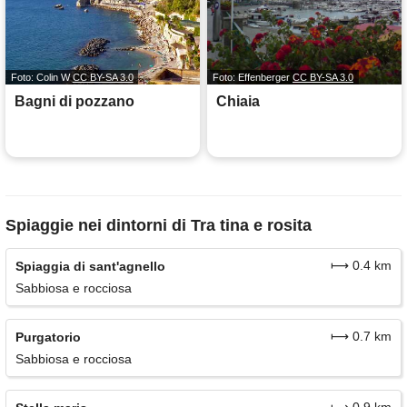
Foto: Colin W
CC BY-SA 3.0
Foto: Effenberger
CC BY-SA 3.0
Bagni di pozzano
Chiaia
Spiaggie nei dintorni di Tra tina e rosita
⟼ 0.4 km
Spiaggia di sant'agnello
Sabbiosa e rocciosa
⟼ 0.7 km
Purgatorio
Sabbiosa e rocciosa