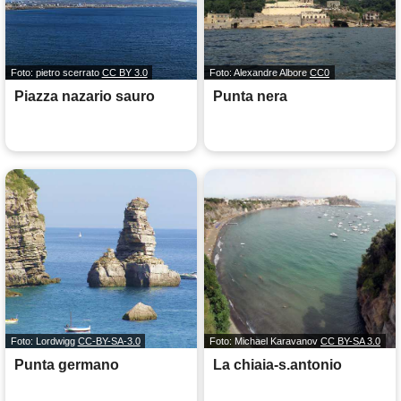
Foto: pietro scerrato
CC BY 3.0
Foto: Alexandre Albore
CC0
Piazza nazario sauro
Punta nera
Foto: Lordwigg
CC-BY-SA-3.0
Foto: Michael Karavanov
CC BY-SA 3.0
Punta germano
La chiaia-s.antonio