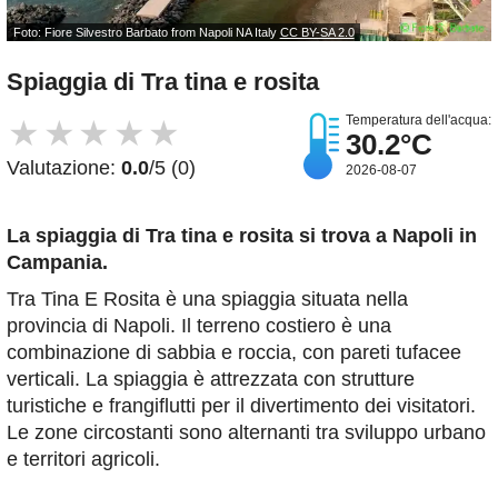
Foto: Fiore Silvestro Barbato from Napoli NA Italy
CC BY-SA 2.0
Spiaggia di Tra tina e rosita
Temperatura dell'acqua:
★
★
★
★
★
30.2°C
Valutazione:
0.0
/5 (0)
2026-08-07
La spiaggia di Tra tina e rosita
si trova a Napoli in
Campania.
Tra Tina E Rosita è una spiaggia situata nella
provincia di Napoli. Il terreno costiero è una
combinazione di sabbia e roccia, con pareti tufacee
verticali. La spiaggia è attrezzata con strutture
turistiche e frangiflutti per il divertimento dei visitatori.
Le zone circostanti sono alternanti tra sviluppo urbano
e territori agricoli.