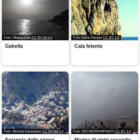
Foto: Vitopezzella
CC BY-SA 4.0
Foto: Mario Penner
CC BY 3.0
Gabella
Cala fetente
Foto: Michael Karavanov
CC BY-SA 3.0
Foto: NETWORKIMPIANTI
CC BY 3.0
Spiaggia delle sirene
Marina di vietri secondo