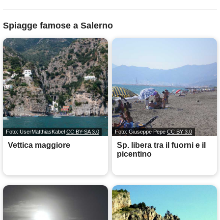
Spiagge famose a Salerno
Foto: UserMatthiasKabel
CC BY-SA 3.0
Foto: Giuseppe Pepe
CC BY 3.0
Vettica maggiore
Sp. libera tra il fuorni e il
picentino