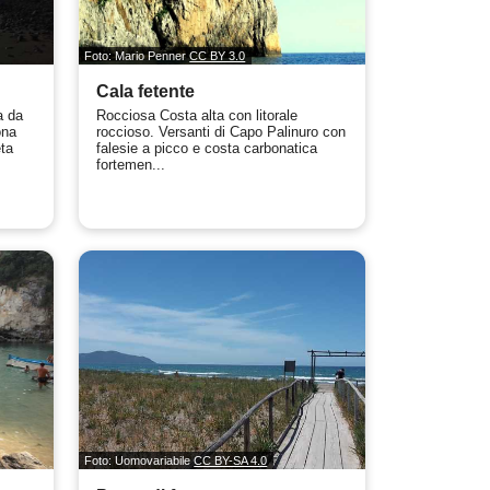
Foto: Mario Penner
CC BY 3.0
Cala fetente
a da
Rocciosa Costa alta con litorale
ona
roccioso. Versanti di Capo Palinuro con
eta
falesie a picco e costa carbonatica
fortemen...
Foto: Uomovariabile
CC BY-SA 4.0