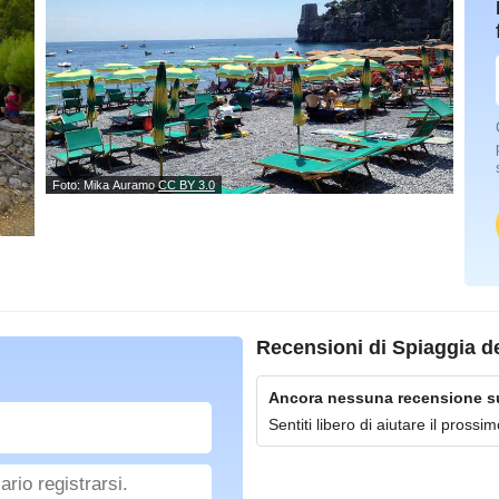
Foto: Mika Auramo
CC BY 3.0
Recensioni di
Spiaggia de
Ancora nessuna recensione su 
Sentiti libero di aiutare il pross