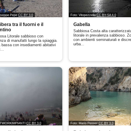
iuseppe Pepe
CC BY 3.0
Foto: Vitopezzella
CC BY-SA 4.0
ibera tra il fuorni e il
Gabella
ntino
Sabbiosa Costa alta caratterizzat
litorale in prevalenza sabbioso. Z
osa Litorale sabbioso con
con ambienti seminaturali e discr
nza di manufatti lungo la spiaggia.
urba...
 bassa con insediamenti abitativi
...
NETWORKIMPIANTI
CC BY 3.0
Foto: Mario Penner
CC BY 3.0