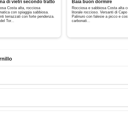
na di vietri secondo tratto
Baia buon dormire
osa Costa alta, rocciosa
Rocciosa e sabbiosa Costa alta c
natica con spiaggia sabbiosa.
litorale roccioso. Versanti di Capo
nti terrazzati con forte pendenza.
Palinuro con falesie a picco e cos
el Tor...
carbonati...
rnillo