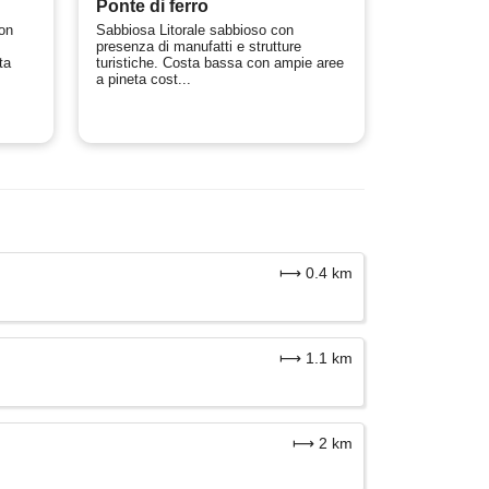
Ponte di ferro
on
Sabbiosa Litorale sabbioso con
presenza di manufatti e strutture
ta
turistiche. Costa bassa con ampie aree
a pineta cost...
⟼ 0.4 km
⟼ 1.1 km
⟼ 2 km