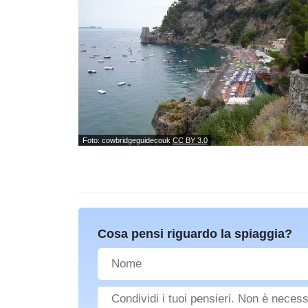
Foto: cowbridgeguidecouk
CC BY 3.0
Cosa pensi riguardo la spiaggia?