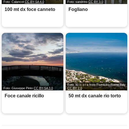
Foto: Calancot
CC BY-SA 4.0
Foto: sandrino
CC BY 3.0
100 mt dx foce canneto
Fogliano
Foto: N i c o l a from Fiumicino Rome Italy
Foto: Giuseppe Pinto
CC BY-SA 3.0
CC BY 2.0
Foce canale ricillo
50 mt dx canale rio torto