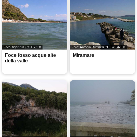
Foto: tiger rus
CC BY 3.0
Foto: Antonio Buttinelli
CC BY-SA 3.0
Foce fosso acque alte
Miramare
della valle