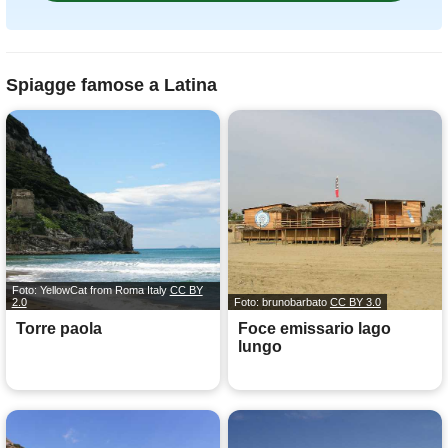
Spiagge famose a Latina
Foto: YellowCat from Roma Italy
CC BY
2.0
Foto: brunobarbato
CC BY 3.0
Torre paola
Foce emissario lago
lungo