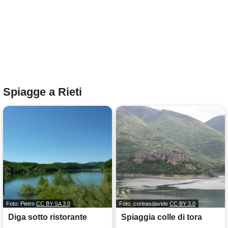
Spiagge a Rieti
Foto: Pietro
CC BY-SA 3.0
Foto: corinasdavide
CC BY 3.0
Diga sotto ristorante
Spiaggia colle di tora