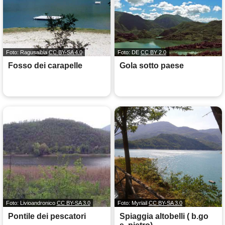
Foto: Ragusaibla
CC BY-SA 4.0
Foto: DE
CC BY 2.0
Fosso dei carapelle
Gola sotto paese
Foto: Livioandronico
CC BY-SA 3.0
Foto: Myriail
CC BY-SA 3.0
Pontile dei pescatori
Spiaggia altobelli ( b.go