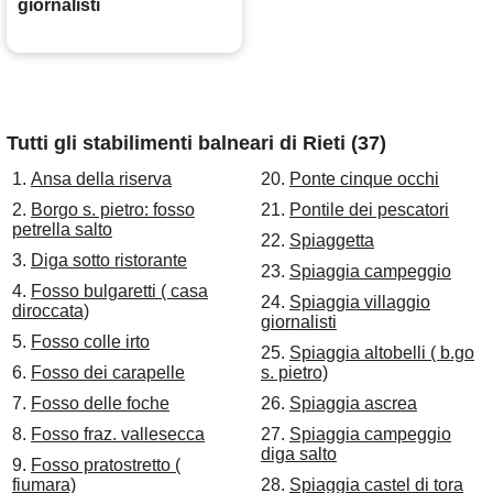
giornalisti
Tutti gli stabilimenti balneari di Rieti (37)
1.
Ansa della riserva
20.
Ponte cinque occhi
2.
Borgo s. pietro: fosso
21.
Pontile dei pescatori
petrella salto
22.
Spiaggetta
3.
Diga sotto ristorante
23.
Spiaggia campeggio
4.
Fosso bulgaretti ( casa
24.
Spiaggia villaggio
diroccata)
giornalisti
5.
Fosso colle irto
25.
Spiaggia altobelli ( b.go
6.
Fosso dei carapelle
s. pietro)
7.
Fosso delle foche
26.
Spiaggia ascrea
8.
Fosso fraz. vallesecca
27.
Spiaggia campeggio
diga salto
9.
Fosso pratostretto (
fiumara)
28.
Spiaggia castel di tora