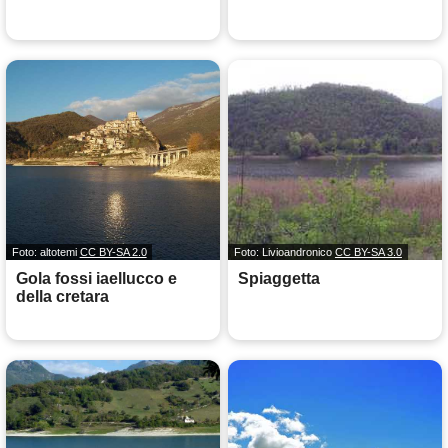
Foto: altotemi
CC BY-SA 2.0
Foto: Livioandronico
CC BY-SA 3.0
Gola fossi iaellucco e
Spiaggetta
della cretara