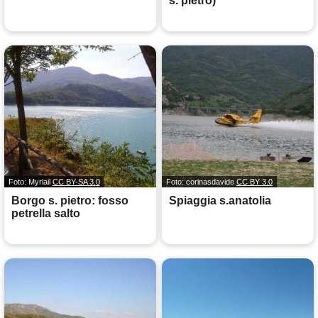
s. pietro)
Foto: Myriail
CC BY-SA 3.0
Foto: corinasdavide
CC BY 3.0
Borgo s. pietro: fosso
Spiaggia s.anatolia
petrella salto