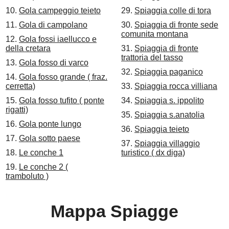
10.
Gola campeggio teieto
29.
Spiaggia colle di tora
11.
Gola di campolano
30.
Spiaggia di fronte sede
comunita montana
12.
Gola fossi iaellucco e
della cretara
31.
Spiaggia di fronte
trattoria del tasso
13.
Gola fosso di varco
32.
Spiaggia paganico
14.
Gola fosso grande ( fraz.
cerretta)
33.
Spiaggia rocca villiana
15.
Gola fosso tufito ( ponte
34.
Spiaggia s. ippolito
rigatti)
35.
Spiaggia s.anatolia
16.
Gola ponte lungo
36.
Spiaggia teieto
17.
Gola sotto paese
37.
Spiaggia villaggio
18.
Le conche 1
turistico ( dx diga)
19.
Le conche 2 (
tramboluto )
Mappa Spiagge