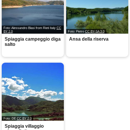
Foto: Alessandro Blasi from Rieti Italy
CC
BY 2.0
Foto: Pietro
CC BY-SA 3.0
Spiaggia campeggio diga
Ansa della riserva
salto
Foto: DE
CC BY 2.0
Spiaggia villaggio