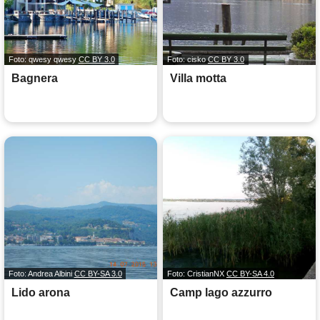
Foto: qwesy qwesy
CC BY 3.0
Foto: cisko
CC BY 3.0
Bagnera
Villa motta
Foto: Andrea Albini
CC BY-SA 3.0
Foto: CristianNX
CC BY-SA 4.0
Lido arona
Camp lago azzurro