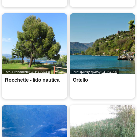
Foto: Francoerbi
CC BY-SA 4.0
Foto: qwesy qwesy
CC BY 3.0
Rocchette - lido nautica
Ortello