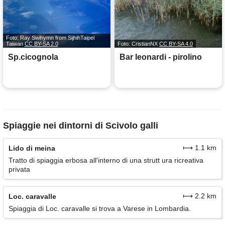
Foto: Ray Swihymn from SijhihTaipei
Taiwan
CC BY-SA 2.0
Foto: CristianNX
CC BY-SA 4.0
Sp.cicognola
Bar leonardi - pirolino
Spiaggie nei dintorni di Scivolo galli
⟼ 1.1 km
Lido di meina
Tratto di spiaggia erbosa all'interno di una strutt ura ricreativa
privata
⟼ 2.2 km
Loc. caravalle
Spiaggia di Loc. caravalle si trova a Varese in Lombardia.