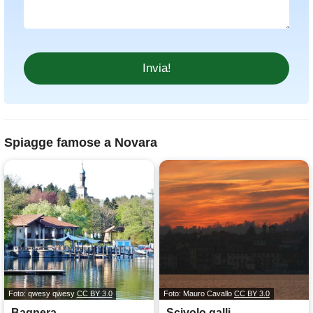
Spiagge famose a Novara
Foto: qwesy qwesy
CC BY 3.0
Foto: Mauro Cavallo
CC BY 3.0
Bagnera
Scivolo galli