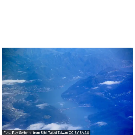
Foto: Ray Swihymn from SijhihTaipei Taiwan
CC BY-SA 2.0