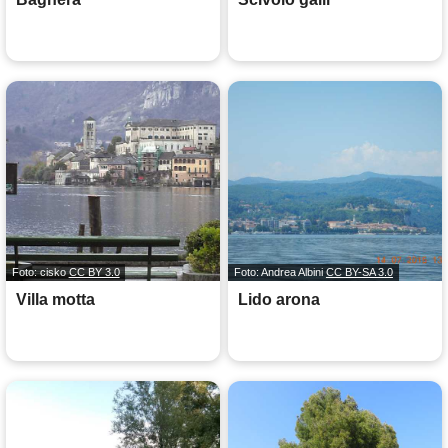
Foto: cisko
CC BY 3.0
Foto: Andrea Albini
CC BY-SA 3.0
Villa motta
Lido arona