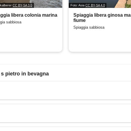
skalberer
CC BY-SA 3.0
Foto: Asia
CC BY-SA 4.0
ggia libera colonia marina
Spiaggia libera ginosa ma
fiume
gia sabbiosa
Spiaggia sabbiosa
 s pietro in bevagna