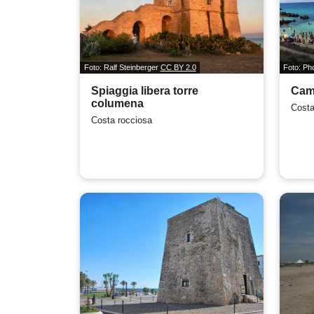
Foto: Ralf Steinberger
CC BY 2.0
Foto: Ph
Spiaggia libera torre
Camp
columena
Costa
Costa rocciosa