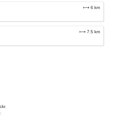
⟼ 6 km
⟼ 7.5 km
ckr.
.