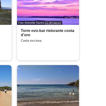
Foto: Antonella Taurino
CC BY-SA 4.0
Torre ovo-bar ristorante costa
d'oro
Costa rocciosa