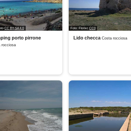
oto
CC BY-SA 4.0
Foto: Florixc
CC0
ing porto pirrone
Lido checca
Costa rocciosa
 rocciosa