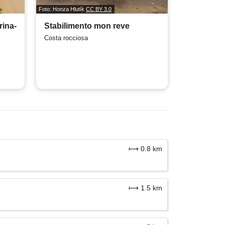
Foto: Honza Hlutík
CC BY 3.0
rina-
Stabilimento mon reve
Costa rocciosa
⟼ 0.8 km
⟼ 1.5 km