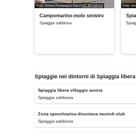
Foto: Emma Romanazzi Dazzi
CC BY-SA 4.0
Foto: ur
Campomarino-molo sinistro
Spia
Spiaggia sabbiosa
Spiag
Spiaggie nei dintorni di Spiaggia libera
Spiaggia libera villaggio aurora
Spiaggia sabbiosa
Zona specchiarica-discoteca munich club
Spiaggia sabbiosa