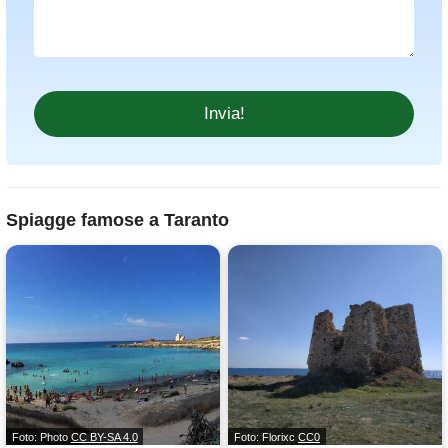
Spiagge famose a Taranto
Foto: Photo
CC BY-SA 4.0
Foto: Florixc
CC0