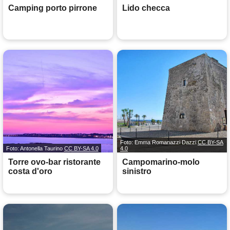
Camping porto pirrone
Lido checca
Foto: Emma Romanazzi Dazzi
CC BY-SA
Foto: Antonella Taurino
CC BY-SA 4.0
4.0
Torre ovo-bar ristorante
Campomarino-molo
costa d'oro
sinistro