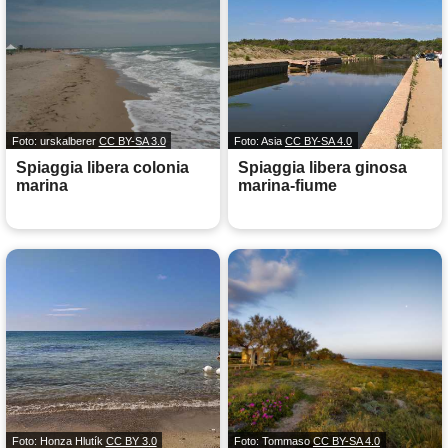
Foto: urskalberer
CC BY-SA 3.0
Foto: Asia
CC BY-SA 4.0
Spiaggia libera colonia
Spiaggia libera ginosa
marina
marina-fiume
Foto: Honza Hlutík
CC BY 3.0
Foto: Tommaso
CC BY-SA 4.0