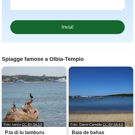
Spiagge famose a Olbia-Tempio
Foto: karico
CC BY-SA 3.0
Foto: Gianni Careddu
CC BY-SA 4.0
P.ta di lu tamburu
Baia de bahas