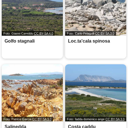
Foto: Gianni Careddu
CC BY-SA 4.0
Foto: Carlo Pelagalli
CC BY-SA 3.0
Golfo stagnali
Loc.ta'cala spinosa
Foto: Patrice Garcia
CC BY-SA 3.0
Foto: fadda domenico ange
CC BY-SA 3.0
Salinedda
Costa caddu