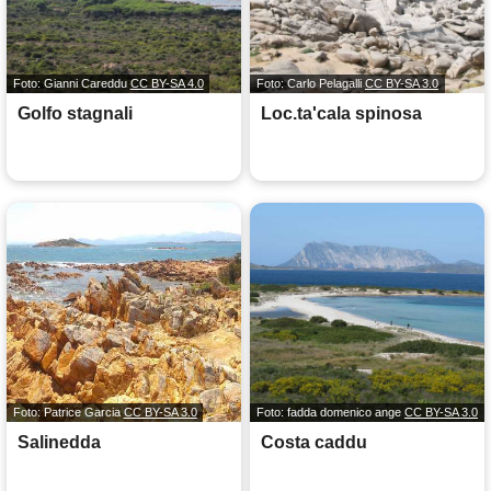
Foto: Gianni Careddu
CC BY-SA 4.0
Foto: Carlo Pelagalli
CC BY-SA 3.0
Golfo stagnali
Loc.ta'cala spinosa
Foto: Patrice Garcia
CC BY-SA 3.0
Foto: fadda domenico ange
CC BY-SA 3.0
Salinedda
Costa caddu