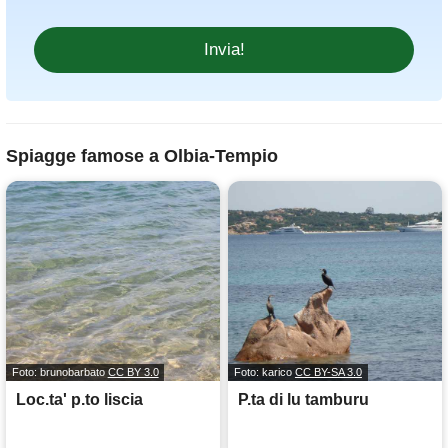
Spiagge famose a Olbia-Tempio
Foto: brunobarbato
CC BY 3.0
Foto: karico
CC BY-SA 3.0
Loc.ta' p.to liscia
P.ta di lu tamburu