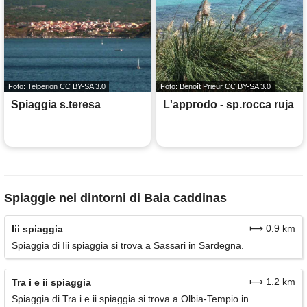
Foto: Telperion
CC BY-SA 3.0
Foto: Benoît Prieur
CC BY-SA 3.0
Spiaggia s.teresa
L'approdo - sp.rocca ruja
Spiaggie nei dintorni di Baia caddinas
⟼ 0.9 km
Iii spiaggia
Spiaggia di Iii spiaggia si trova a Sassari in Sardegna.
⟼ 1.2 km
Tra i e ii spiaggia
Spiaggia di Tra i e ii spiaggia si trova a Olbia-Tempio in