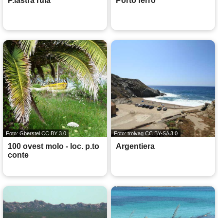
P.lastra ruia
Porto ferro
Foto: Gberstel
CC BY 3.0
Foto: trolvag
CC BY-SA 3.0
100 ovest molo - loc. p.to
Argentiera
conte