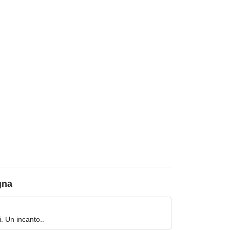
gna
i. Un incanto..