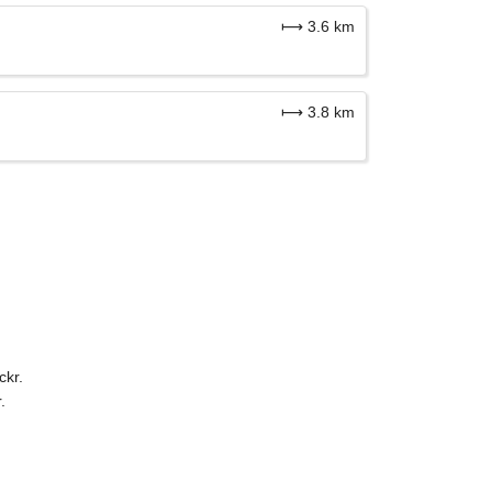
⟼ 3.6 km
⟼ 3.8 km
ckr.
.