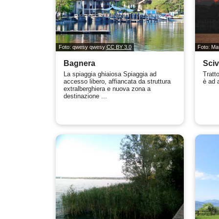
Foto: qwesy qwesy
CC BY 3.0
Foto: Ma
Bagnera
Sciv
La spiaggia ghiaiosa Spiaggia ad
Tratt
accesso libero, affiancata da struttura
è ad 
extralberghiera e nuova zona a
destinazione ...