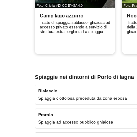
Foto: CristianNX
CC BY-SA 4.0
Foto: Fr
Camp lago azzurro
Rocc
Tratto di spiaggia sabbioso- ghiaiosa ad
Tratt
accesso privato essendo a servizio di
della 
struttura extralberghiera La spiaggia ...
ghiai
Spiaggie nei dintorni di Porto di lagna
Rialaccio
Spiaggia ciottolosa preceduta da zona erbosa
Prarolo
Spiaggia ad accesso pubblico ghiaiosa