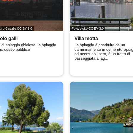
uro Cavallo
CC BY 3.0
Foto: cisko
CC BY 3.0
olo galli
Villa motta
o di spiaggia ghiaiosa La spiaggia
La spiaggia è costituita da un
ac cesso pubblico
camminamento in ceme nto Spiag
ad acces so libero, è un tratto di
passeggiata a lag...