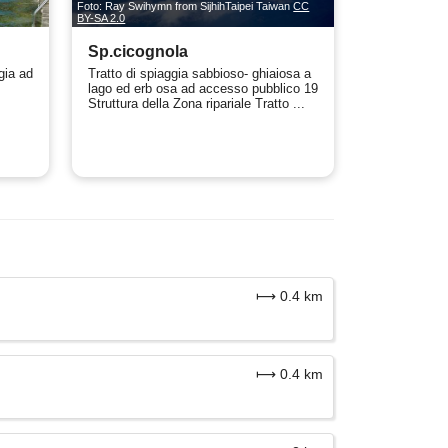
Foto: Ray Swihymn from SijhihTaipei Taiwan
CC
BY-SA 2.0
Sp.cicognola
gia ad
Tratto di spiaggia sabbioso- ghiaiosa a
lago ed erb osa ad accesso pubblico 19
Struttura della Zona ripariale Tratto ...
⟼ 0.4 km
⟼ 0.4 km