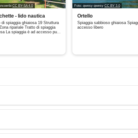
ancoerbi
CC BY-SA 4.0
Foto: qwesy qwesy
CC BY 3.0
hette - lido nautica
Ortello
o di spiaggia ghiaiosa 19 Struttura
Spiaggia sabbioso ghiaiosa Spiag
Zona ripariale Tratto di spiaggia
accesso libero
osa La spiaggia è ad accesso pu...