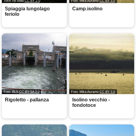
Toce VB Italia
CC BY 2.0
Foto: Mika Auramo
CC BY 3.0
Spiaggia lungolago
Camp.isolino
feriolo
Foto: BLS
CC BY-SA 3.0
Foto: Mika Auramo
CC BY 3.0
Rigoletto - pallanza
Isolino vecchio -
fondotoce