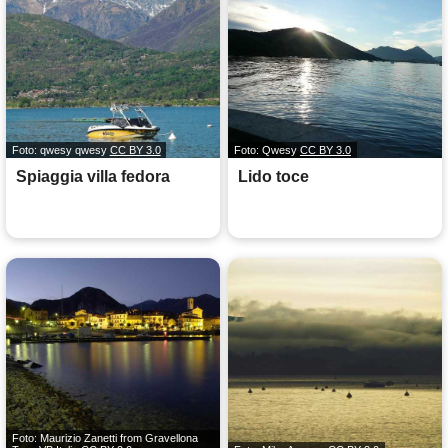
Foto: qwesy qwesy
CC BY 3.0
Foto: Qwesy
CC BY 3.0
Spiaggia villa fedora
Lido toce
Foto: Maurizio Zanetti from Gravellona